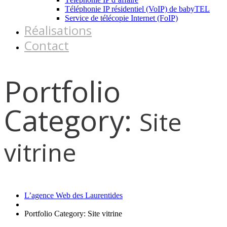
Téléphonie IP résidentiel (VoIP) de babyTEL
Service de télécopie Internet (FoIP)
Réalisations
Contact
Portfolio
Category:
Site
vitrine
L’agence Web des Laurentides
Portfolio Category: Site vitrine