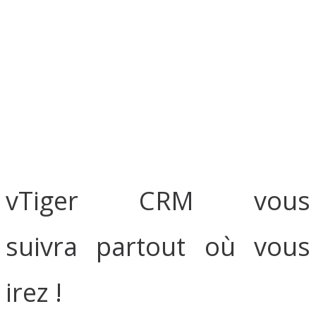
d’affaires, gagnez de
nouveaux prospects et
enchantez vos clients à
l’aide d’outils de suivi
efficace.
vTiger CRM vous
suivra partout où vous
irez !