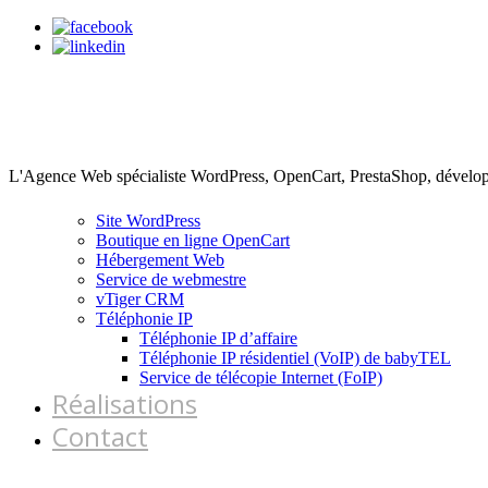
L'Agence Web spécialiste WordPress, OpenCart, PrestaShop, dévelop
Site WordPress
Boutique en ligne OpenCart
Hébergement Web
Service de webmestre
vTiger CRM
Téléphonie IP
Téléphonie IP d’affaire
Téléphonie IP résidentiel (VoIP) de babyTEL
Service de télécopie Internet (FoIP)
Réalisations
Contact